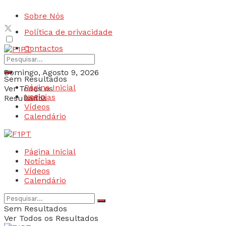
Sobre Nós
Política de privacidade
Contactos
Domingo, Agosto 9, 2026
Sem Resultados
Página Inicial
Ver Todos os
Login
Notícias
Resultados
Vídeos
Calendário
Página Inicial
Notícias
Vídeos
Calendário
Sem Resultados
Ver Todos os Resultados