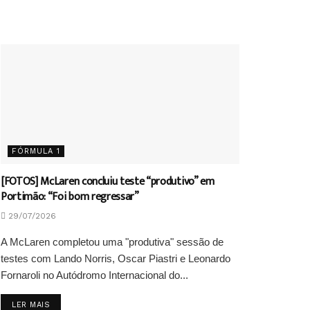
FÓRMULA 1
[FOTOS] McLaren concluiu teste “produtivo” em
Portimão: “Foi bom regressar”
29/07/2026
A McLaren completou uma "produtiva" sessão de
testes com Lando Norris, Oscar Piastri e Leonardo
Fornaroli no Autódromo Internacional do...
DETAILS
LER MAIS