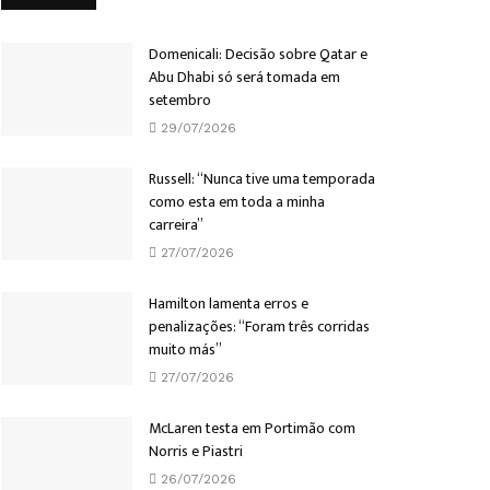
Domenicali: Decisão sobre Qatar e
Abu Dhabi só será tomada em
setembro
29/07/2026
Russell: “Nunca tive uma temporada
como esta em toda a minha
carreira”
27/07/2026
Hamilton lamenta erros e
penalizações: “Foram três corridas
muito más”
27/07/2026
McLaren testa em Portimão com
Norris e Piastri
26/07/2026