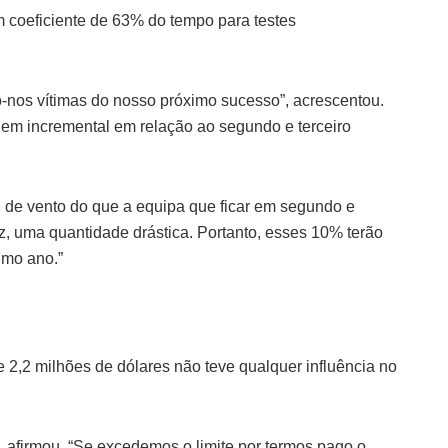
m coeficiente de 63% do tempo para testes
o-nos vítimas do nosso próximo sucesso”, acrescentou.
m incremental em relação ao segundo e terceiro
 de vento do que a equipa que ficar em segundo e
z, uma quantidade drástica. Portanto, esses 10% terão
imo ano.”
e 2,2 milhões de dólares não teve qualquer influência no
, afirmou. “Se excedemos o limite por termos pago o