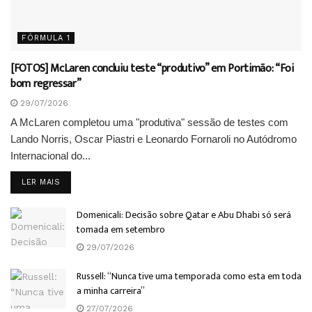
FÓRMULA 1
[FOTOS] McLaren concluiu teste “produtivo” em Portimão: “Foi
bom regressar”
29/07/2026
A McLaren completou uma "produtiva" sessão de testes com
Lando Norris, Oscar Piastri e Leonardo Fornaroli no Autódromo
Internacional do...
DETAILS
LER MAIS
Domenicali: Decisão sobre Qatar e Abu Dhabi só será
tomada em setembro
29/07/2026
Russell: “Nunca tive uma temporada como esta em toda
a minha carreira”
27/07/2026