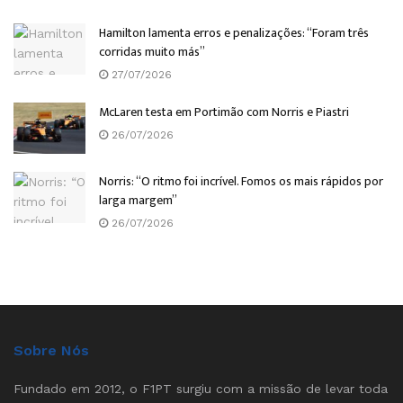
Hamilton lamenta erros e penalizações: “Foram três
corridas muito más”
27/07/2026
McLaren testa em Portimão com Norris e Piastri
26/07/2026
Norris: “O ritmo foi incrível. Fomos os mais rápidos por
larga margem”
26/07/2026
Sobre Nós
Fundado em 2012, o F1PT surgiu com a missão de levar toda