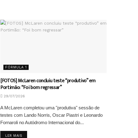
FÓRMULA 1
[FOTOS] McLaren concluiu teste “produtivo” em
Portimão: “Foi bom regressar”
29/07/2026
A McLaren completou uma "produtiva" sessão de
testes com Lando Norris, Oscar Piastri e Leonardo
Fornaroli no Autódromo Internacional do...
DETAILS
LER MAIS