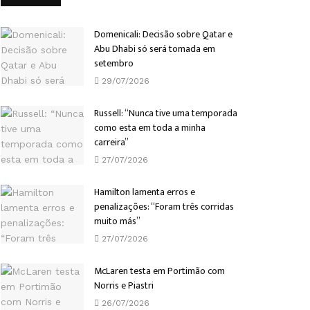
Domenicali: Decisão sobre Qatar e
Abu Dhabi só será tomada em
setembro
29/07/2026
Russell: “Nunca tive uma temporada
como esta em toda a minha
carreira”
27/07/2026
Hamilton lamenta erros e
penalizações: “Foram três corridas
muito más”
27/07/2026
McLaren testa em Portimão com
Norris e Piastri
26/07/2026