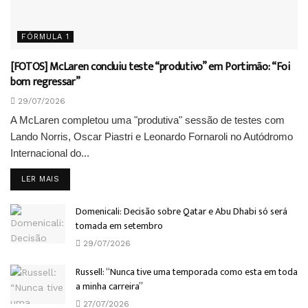
FÓRMULA 1
[FOTOS] McLaren concluiu teste “produtivo” em Portimão: “Foi
bom regressar”
29/07/2026
A McLaren completou uma "produtiva" sessão de testes com
Lando Norris, Oscar Piastri e Leonardo Fornaroli no Autódromo
Internacional do...
DETAILS
LER MAIS
Domenicali: Decisão sobre Qatar e Abu Dhabi só será
tomada em setembro
29/07/2026
Russell: “Nunca tive uma temporada como esta em toda
a minha carreira”
27/07/2026