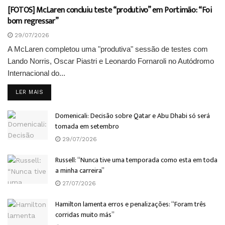
[FOTOS] McLaren concluiu teste “produtivo” em Portimão: “Foi
bom regressar”
29/07/2026
A McLaren completou uma "produtiva" sessão de testes com
Lando Norris, Oscar Piastri e Leonardo Fornaroli no Autódromo
Internacional do...
DETAILS
LER MAIS
Domenicali: Decisão sobre Qatar e Abu Dhabi só será
tomada em setembro
29/07/2026
Russell: “Nunca tive uma temporada como esta em toda
a minha carreira”
27/07/2026
Hamilton lamenta erros e penalizações: “Foram três
corridas muito más”