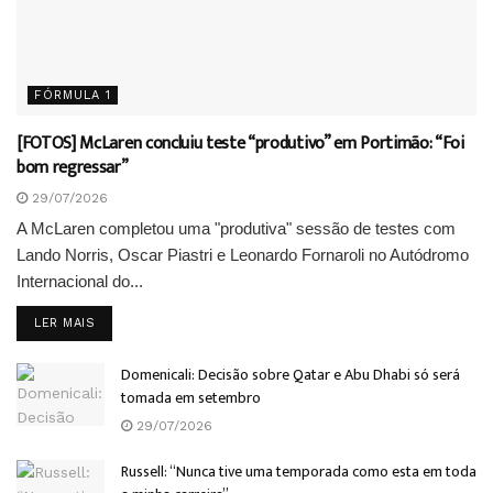
FÓRMULA 1
[FOTOS] McLaren concluiu teste “produtivo” em Portimão: “Foi
bom regressar”
29/07/2026
A McLaren completou uma "produtiva" sessão de testes com
Lando Norris, Oscar Piastri e Leonardo Fornaroli no Autódromo
Internacional do...
DETAILS
LER MAIS
Domenicali: Decisão sobre Qatar e Abu Dhabi só será
tomada em setembro
29/07/2026
Russell: “Nunca tive uma temporada como esta em toda