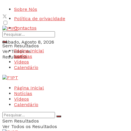
Sobre Nós
Política de privacidade
Contactos
Sábado, Agosto 8, 2026
Sem Resultados
Página Inicial
Ver Todos os
Login
Notícias
Resultados
Vídeos
Calendário
Página Inicial
Notícias
Vídeos
Calendário
Sem Resultados
Ver Todos os Resultados