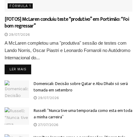
FÓRMULA 1
[FOTOS] McLaren concluiu teste “produtivo” em Portimão: “Foi
bom regressar”
29/07/2026
A McLaren completou uma "produtiva" sessão de testes com
Lando Norris, Oscar Piastri e Leonardo Fornaroli no Autódromo
Internacional do...
DETAILS
LER MAIS
Domenicali: Decisão sobre Qatar e Abu Dhabi só será
tomada em setembro
29/07/2026
Russell: “Nunca tive uma temporada como esta em toda
a minha carreira”
27/07/2026