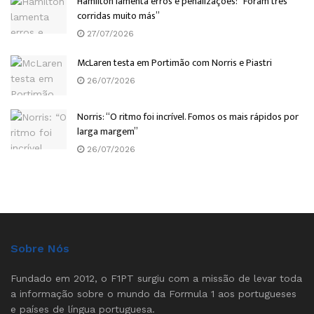
Hamilton lamenta erros e penalizações: “Foram três
corridas muito más”
27/07/2026
McLaren testa em Portimão com Norris e Piastri
26/07/2026
Norris: “O ritmo foi incrível. Fomos os mais rápidos por
larga margem”
26/07/2026
Sobre Nós
Fundado em 2012, o F1PT surgiu com a missão de levar toda
a informação sobre o mundo da Formula 1 aos portugueses
e países de língua portuguesa.