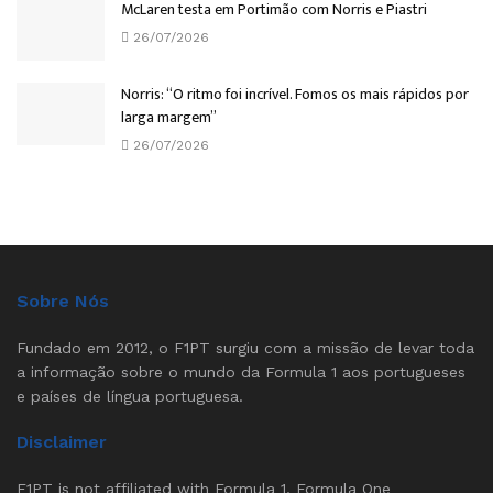
McLaren testa em Portimão com Norris e Piastri
26/07/2026
Norris: “O ritmo foi incrível. Fomos os mais rápidos por
larga margem”
26/07/2026
Sobre Nós
Fundado em 2012, o F1PT surgiu com a missão de levar toda
a informação sobre o mundo da Formula 1 aos portugueses
e países de língua portuguesa.
Disclaimer
F1PT is not affiliated with Formula 1, Formula One