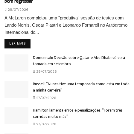
bom regressar”
29/07/2026
A McLaren completou uma "produtiva" sessão de testes com
Lando Norris, Oscar Piastri e Leonardo Fornaroli no Autódromo
Internacional do...
DETAILS
LER MAIS
Domenicali: Decisão sobre Qatar e Abu Dhabi só será
tomada em setembro
29/07/2026
Russell: “Nunca tive uma temporada como esta em toda
a minha carreira”
27/07/2026
Hamilton lamenta erros e penalizações: “Foram três
corridas muito más”
27/07/2026