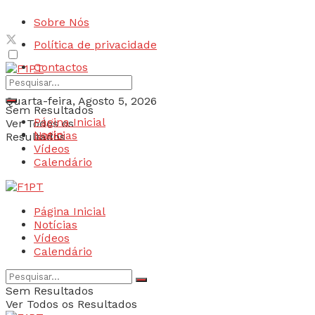
Sobre Nós
Política de privacidade
Contactos
Quarta-feira, Agosto 5, 2026
Sem Resultados
Página Inicial
Ver Todos os
Login
Notícias
Resultados
Vídeos
Calendário
Página Inicial
Notícias
Vídeos
Calendário
Sem Resultados
Ver Todos os Resultados