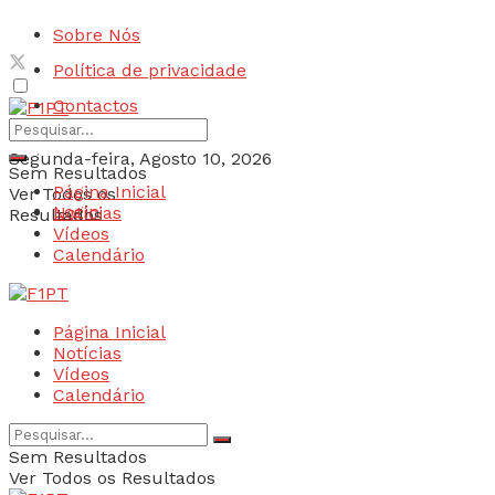
Sobre Nós
Política de privacidade
Contactos
Segunda-feira, Agosto 10, 2026
Sem Resultados
Página Inicial
Ver Todos os
Login
Notícias
Resultados
Vídeos
Calendário
Página Inicial
Notícias
Vídeos
Calendário
Sem Resultados
Ver Todos os Resultados