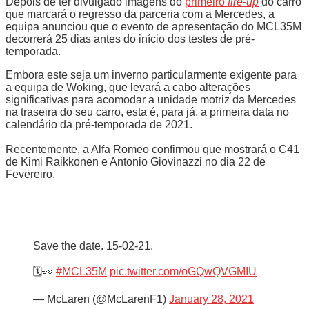
Depois de ter divulgado imagens do
primeiro
fire-up
do carro
que marcará o regresso da parceria com a Mercedes, a
equipa anunciou que o evento de apresentação do MCL35M
decorrerá 25 dias antes do início dos testes de pré-
temporada.
Embora este seja um inverno particularmente exigente para
a equipa de Woking, que levará a cabo alterações
significativas para acomodar a unidade motriz da Mercedes
na traseira do seu carro, esta é, para já, a primeira data no
calendário da pré-temporada de 2021.
Recentemente, a Alfa Romeo confirmou que mostrará o C41
de Kimi Raikkonen e Antonio Giovinazzi no dia 22 de
Fevereiro.
Save the date. 15-02-21.
🗓️👀
#MCL35M
pic.twitter.com/oGQwQVGMIU
— McLaren (@McLarenF1)
January 28, 2021