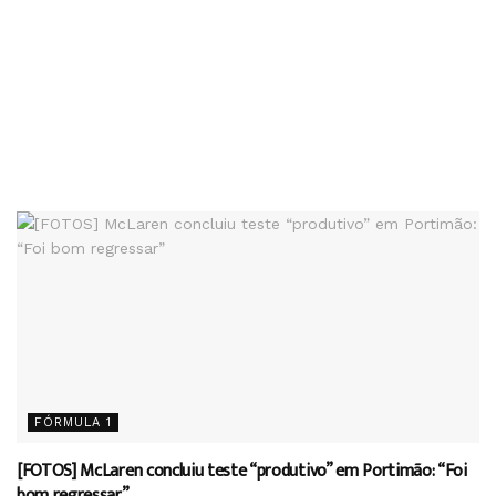
FÓRMULA 1
[FOTOS] McLaren concluiu teste “produtivo” em Portimão: “Foi
bom regressar”