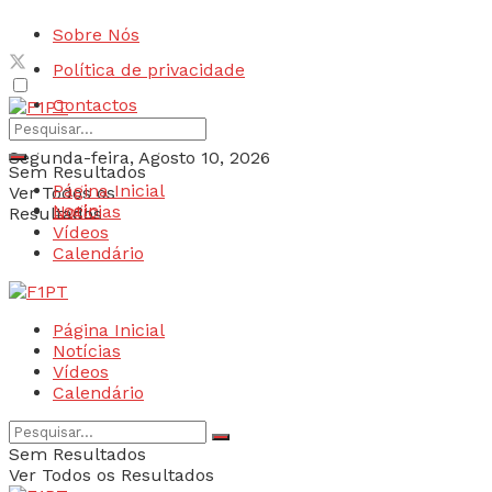
Sobre Nós
Política de privacidade
Contactos
Segunda-feira, Agosto 10, 2026
Sem Resultados
Página Inicial
Ver Todos os
Login
Notícias
Resultados
Vídeos
Calendário
Página Inicial
Notícias
Vídeos
Calendário
Sem Resultados
Ver Todos os Resultados