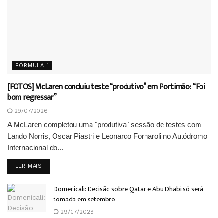
FÓRMULA 1
[FOTOS] McLaren concluiu teste “produtivo” em Portimão: “Foi
bom regressar”
29/07/2026
A McLaren completou uma "produtiva" sessão de testes com
Lando Norris, Oscar Piastri e Leonardo Fornaroli no Autódromo
Internacional do...
DETAILS
LER MAIS
Domenicali: Decisão sobre Qatar e Abu Dhabi só será
tomada em setembro
29/07/2026