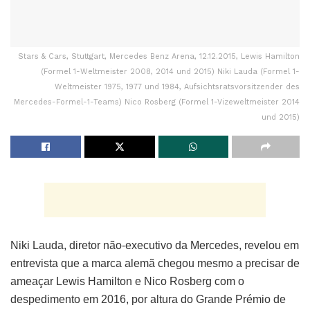
Stars & Cars, Stuttgart, Mercedes Benz Arena, 12.12.2015, Lewis Hamilton
(Formel 1-Weltmeister 2008, 2014 und 2015) Niki Lauda (Formel 1-
Weltmeister 1975, 1977 und 1984, Aufsichtsratsvorsitzender des
Mercedes-Formel-1-Teams) Nico Rosberg (Formel 1-Vizeweltmeister 2014
und 2015)
Niki Lauda, diretor não-executivo da Mercedes, revelou em
entrevista que a marca alemã chegou mesmo a precisar de
ameaçar Lewis Hamilton e Nico Rosberg com o
despedimento em 2016, por altura do Grande Prémio de