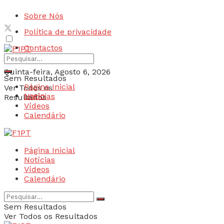
Sobre Nós
Política de privacidade
Contactos
Quinta-feira, Agosto 6, 2026
Sem Resultados
Página Inicial
Ver Todos os
Login
Notícias
Resultados
Vídeos
Calendário
Página Inicial
Notícias
Vídeos
Calendário
Sem Resultados
Ver Todos os Resultados