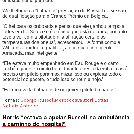
entusiasmante para ele.”
Wolff elogiou a “brilhante” prestação de Russell na sessão
de qualificação para o Grande Prémio da Bélgica.
“Olhei para os onboards e penso que ele ganhou tempo a
todos em La Source e é o único que está no apex, portanto
teve a ver com a pilotagem, a afinação certa e as
temperaturas dos pneus”, acrescentou. “A forma como a
Williams abordou a qualificação foi muito inteligente.
Arriscada, mas inteligente.”
“Ele estava muito empenhado em Eau Rouge e o carro
também pareceu muito bom durante o resto da volta, mas é
preciso um piloto para maximizar isso ou explorar todo o
potencial do pacote, e tudo isso se reuniu hoje.”
“Foi uma volta brilhante de um jovem piloto brilhante.”
Temas:
George Russell
Mercedes
Valtteri Bottas
Notícia Anterior
Norris “estava a apoiar Russell na ambulância
a caminho do hospital”