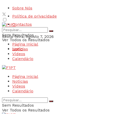
Sobre Nós
Política de privacidade
Contactos
Sem Resultados
Sexta-feira, Agosto 7, 2026
Ver Todos os Resultados
Página Inicial
Login
Notícias
Vídeos
Calendário
Página Inicial
Notícias
Vídeos
Calendário
Sem Resultados
Ver Todos os Resultados