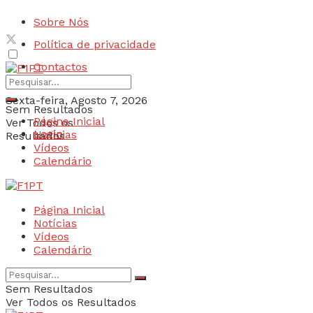
Sobre Nós
Política de privacidade
Contactos
Sexta-feira, Agosto 7, 2026
Sem Resultados
Página Inicial
Ver Todos os
Login
Notícias
Resultados
Vídeos
Calendário
Página Inicial
Notícias
Vídeos
Calendário
Sem Resultados
Ver Todos os Resultados