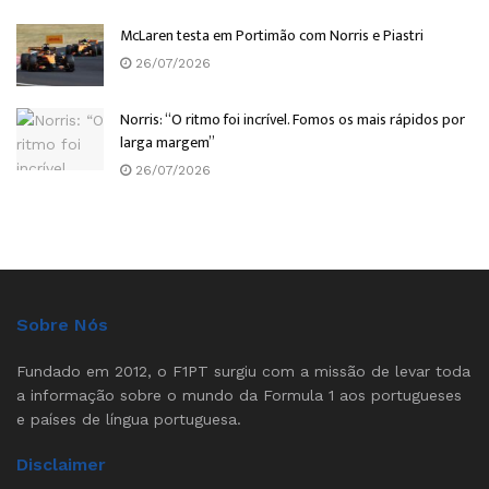
McLaren testa em Portimão com Norris e Piastri
26/07/2026
Norris: “O ritmo foi incrível. Fomos os mais rápidos por
larga margem”
26/07/2026
Sobre Nós
Fundado em 2012, o F1PT surgiu com a missão de levar toda
a informação sobre o mundo da Formula 1 aos portugueses
e países de língua portuguesa.
Disclaimer