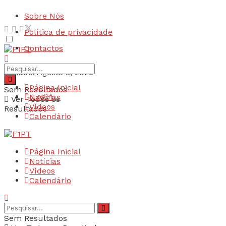
Sobre Nós
Política de privacidade
Contactos
Sábado, Agosto 8, 2026
Página Inicial
Sem Resultados
Login
Notícias
Ver Todos os
Vídeos
Resultados
Calendário
Página Inicial
Notícias
Vídeos
Calendário
Sem Resultados