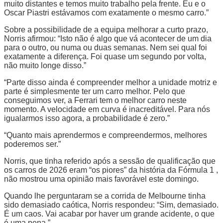
muito distantes e temos muito trabalho pela frente. Eu e o
Oscar Piastri
estávamos com exatamente o mesmo carro.”
Sobre a possibilidade de a equipa melhorar a curto prazo,
Norris afirmou: “Isto não é algo que vá acontecer de um dia
para o outro, ou numa ou duas semanas. Nem sei qual foi
exatamente a diferença. Foi quase um segundo por volta,
não muito longe disso.”
“Parte disso ainda é compreender melhor a unidade motriz e
parte é simplesmente ter um carro melhor. Pelo que
conseguimos ver, a
Ferrari
tem o melhor carro neste
momento. A velocidade em curva é inacreditável. Para nós
igualarmos isso agora, a probabilidade é zero.”
“Quanto mais aprendermos e compreendermos, melhores
poderemos ser.”
Norris, que tinha referido após a sessão de qualificação que
os carros de 2026 eram “os piores” da história da Fórmula 1 ,
não mostrou uma opinião mais favorável este domingo.
Quando lhe perguntaram se a corrida de Melbourne tinha
sido demasiado caótica, Norris respondeu: “Sim, demasiado.
É um caos. Vai acabar por haver um grande acidente, o que
é uma pena.”