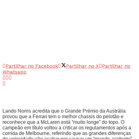
Partilhar no Facebook
Partilhar no X
Partilhar no
Whatsapp
Lando Norris acredita que o Grande Prémio da Austrália
provou que a Ferrari tem o melhor chassis do pelotão e
reconhece que a McLaren está “muito longe” do topo. O
campeão em título voltou a criticar os regulamentos após a
corrida de Melbourne, referindo que as grandes diferenças
de velocidade vão acabar por causar um “grande acidente”.