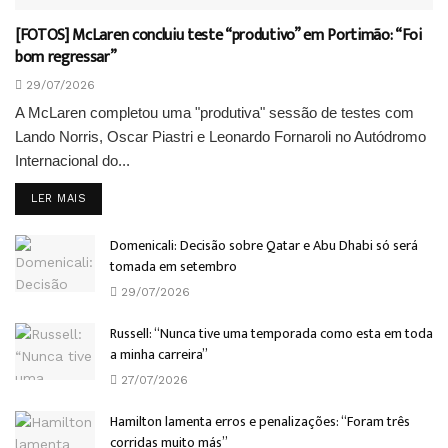
[FOTOS] McLaren concluiu teste “produtivo” em Portimão: “Foi
bom regressar”
29/07/2026
A McLaren completou uma "produtiva" sessão de testes com
Lando Norris, Oscar Piastri e Leonardo Fornaroli no Autódromo
Internacional do...
DETAILS
LER MAIS
Domenicali: Decisão sobre Qatar e Abu Dhabi só será
tomada em setembro
29/07/2026
Russell: “Nunca tive uma temporada como esta em toda
a minha carreira”
27/07/2026
Hamilton lamenta erros e penalizações: “Foram três
corridas muito más”