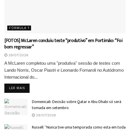
FÓRMULA 1
[FOTOS] McLaren concluiu teste “produtivo” em Portimão: “Foi
bom regressar”
29/07/2026
A McLaren completou uma "produtiva" sessão de testes com
Lando Norris, Oscar Piastri e Leonardo Fornaroli no Autódromo
Internacional do...
DETAILS
LER MAIS
Domenicali: Decisão sobre Qatar e Abu Dhabi só será
tomada em setembro
29/07/2026
Russell: “Nunca tive uma temporada como esta em toda