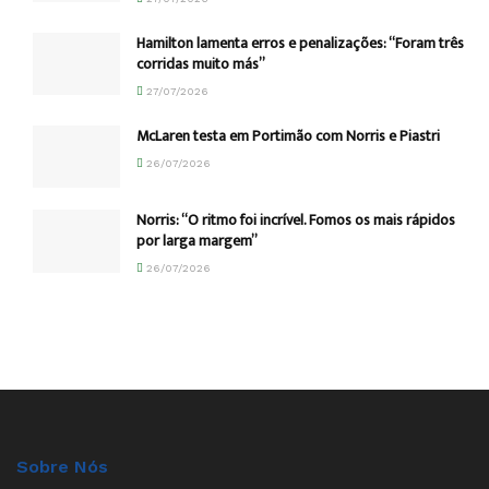
Hamilton lamenta erros e penalizações: “Foram três
corridas muito más”
27/07/2026
McLaren testa em Portimão com Norris e Piastri
26/07/2026
Norris: “O ritmo foi incrível. Fomos os mais rápidos
por larga margem”
26/07/2026
Sobre Nós