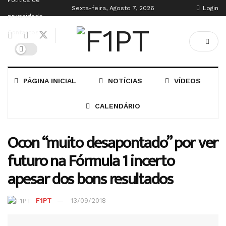
Política de
Sexta-feira, Agosto 7, 2026
Login
privacidade
Contactos
PÁGINA INICIAL
NOTÍCIAS
VÍDEOS
CALENDÁRIO
Ocon “muito desapontado” por ver
futuro na Fórmula 1 incerto
apesar dos bons resultados
F1PT
13/09/2018