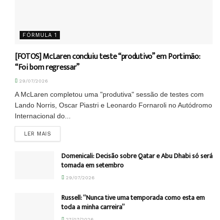
FÓRMULA 1
[FOTOS] McLaren concluiu teste “produtivo” em Portimão:
“Foi bom regressar”
29/07/2026
A McLaren completou uma "produtiva" sessão de testes com
Lando Norris, Oscar Piastri e Leonardo Fornaroli no Autódromo
Internacional do...
DETAILS
LER MAIS
Domenicali: Decisão sobre Qatar e Abu Dhabi só será
tomada em setembro
29/07/2026
Russell: “Nunca tive uma temporada como esta em
toda a minha carreira”
27/07/2026