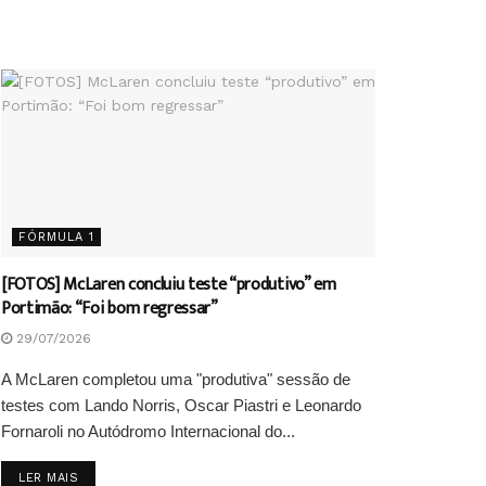
FÓRMULA 1
[FOTOS] McLaren concluiu teste “produtivo” em
Portimão: “Foi bom regressar”
29/07/2026
A McLaren completou uma "produtiva" sessão de
testes com Lando Norris, Oscar Piastri e Leonardo
Fornaroli no Autódromo Internacional do...
DETAILS
LER MAIS