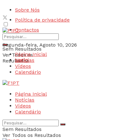
Sobre Nós
Política de privacidade
Contactos
Segunda-feira, Agosto 10, 2026
Sem Resultados
Página Inicial
Ver Todos os
Login
Notícias
Resultados
Vídeos
Calendário
Página Inicial
Notícias
Vídeos
Calendário
Sem Resultados
Ver Todos os Resultados