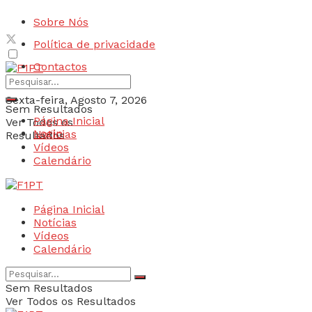
Sobre Nós
Política de privacidade
Contactos
Sexta-feira, Agosto 7, 2026
Sem Resultados
Página Inicial
Ver Todos os
Login
Notícias
Resultados
Vídeos
Calendário
Página Inicial
Notícias
Vídeos
Calendário
Sem Resultados
Ver Todos os Resultados