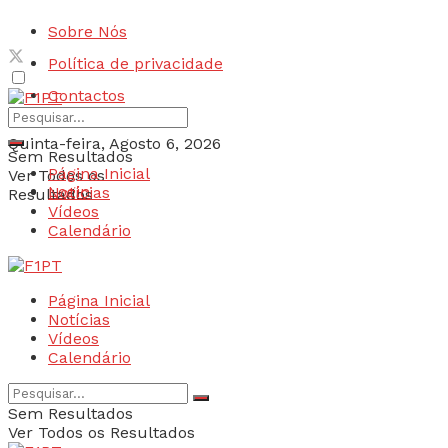
Sobre Nós
Política de privacidade
Contactos
Quinta-feira, Agosto 6, 2026
Sem Resultados
Página Inicial
Ver Todos os
Login
Notícias
Resultados
Vídeos
Calendário
Página Inicial
Notícias
Vídeos
Calendário
Sem Resultados
Ver Todos os Resultados