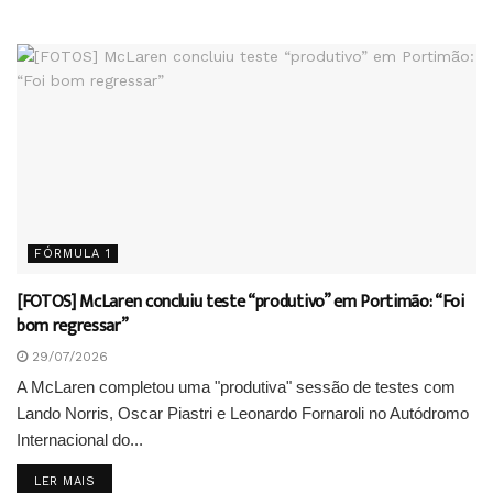
FÓRMULA 1
[FOTOS] McLaren concluiu teste “produtivo” em Portimão: “Foi
bom regressar”
29/07/2026
A McLaren completou uma "produtiva" sessão de testes com
Lando Norris, Oscar Piastri e Leonardo Fornaroli no Autódromo
Internacional do...
DETAILS
LER MAIS