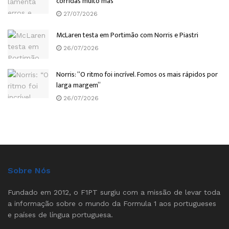
corridas muito más”
27/07/2026
McLaren testa em Portimão com Norris e Piastri
26/07/2026
Norris: “O ritmo foi incrível. Fomos os mais rápidos por
larga margem”
26/07/2026
Sobre Nós
Fundado em 2012, o F1PT surgiu com a missão de levar toda
a informação sobre o mundo da Formula 1 aos portugueses
e países de língua portuguesa.