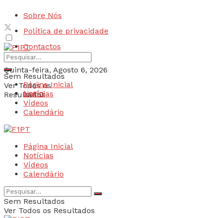
Sobre Nós
Política de privacidade
Contactos
Quinta-feira, Agosto 6, 2026
Sem Resultados
Página Inicial
Ver Todos os
Login
Notícias
Resultados
Vídeos
Calendário
Página Inicial
Notícias
Vídeos
Calendário
Sem Resultados
Ver Todos os Resultados