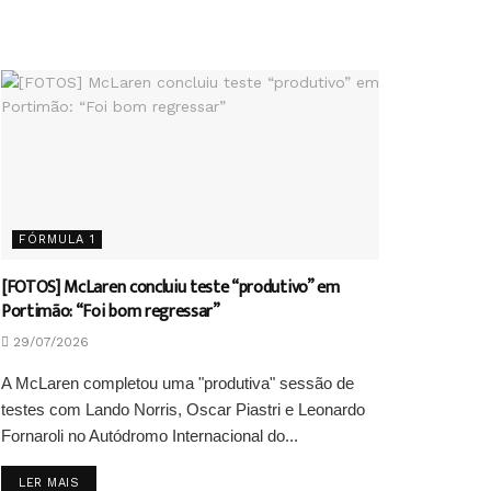
FÓRMULA 1
[FOTOS] McLaren concluiu teste “produtivo” em
Portimão: “Foi bom regressar”
29/07/2026
A McLaren completou uma "produtiva" sessão de
testes com Lando Norris, Oscar Piastri e Leonardo
Fornaroli no Autódromo Internacional do...
DETAILS
LER MAIS