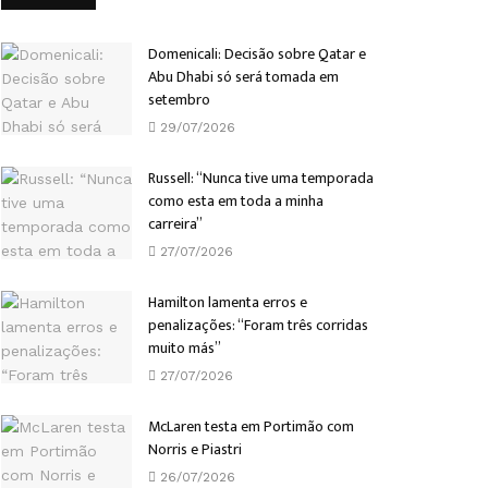
Domenicali: Decisão sobre Qatar e
Abu Dhabi só será tomada em
setembro
29/07/2026
Russell: “Nunca tive uma temporada
como esta em toda a minha
carreira”
27/07/2026
Hamilton lamenta erros e
penalizações: “Foram três corridas
muito más”
27/07/2026
McLaren testa em Portimão com
Norris e Piastri
26/07/2026