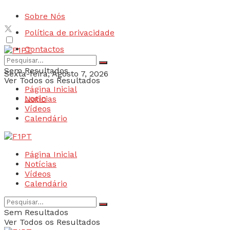
Sobre Nós
Política de privacidade
Contactos
Sem Resultados
Sexta-feira, Agosto 7, 2026
Ver Todos os Resultados
Página Inicial
Login
Notícias
Vídeos
Calendário
Página Inicial
Notícias
Vídeos
Calendário
Sem Resultados
Ver Todos os Resultados