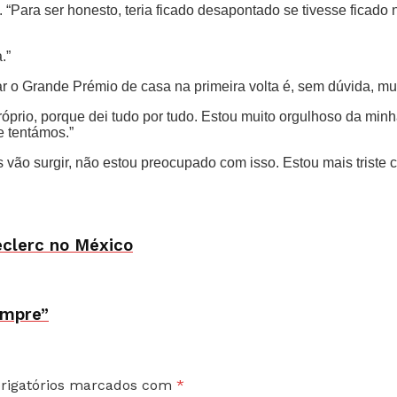
 “Para ser honesto, teria ficado desapontado se tivesse ficado
.”
ar o Grande Prémio de casa na primeira volta é, sem dúvida, muit
róprio, porque dei tudo por tudo. Estou muito orgulhoso da mi
 tentámos.”
 vão surgir, não estou preocupado com isso. Estou mais triste co
eclerc no México
empre”
rigatórios marcados com
*