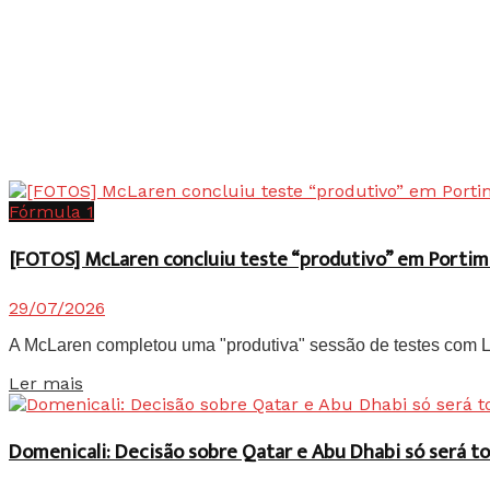
Fórmula 1
[FOTOS] McLaren concluiu teste “produtivo” em Portim
29/07/2026
A McLaren completou uma "produtiva" sessão de testes com Lan
Details
Ler mais
Domenicali: Decisão sobre Qatar e Abu Dhabi só será