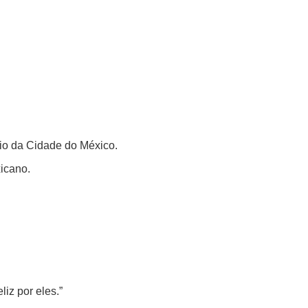
io da Cidade do México.
xicano.
iz por eles.”