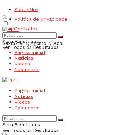
Sobre Nós
Política de privacidade
Contactos
Sem Resultados
Sexta-feira, Agosto 7, 2026
Ver Todos os Resultados
Página Inicial
Login
Notícias
Vídeos
Calendário
Página Inicial
Notícias
Vídeos
Calendário
Sem Resultados
Ver Todos os Resultados