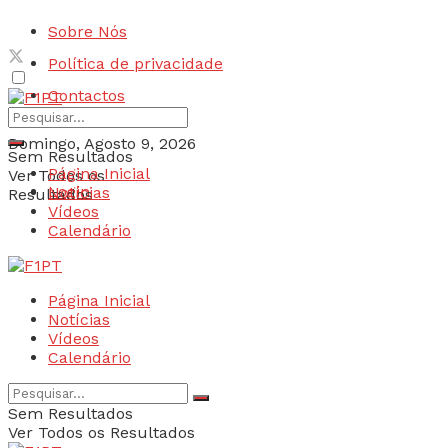
Sobre Nós
Política de privacidade
Contactos
Domingo, Agosto 9, 2026
Sem Resultados
Página Inicial
Ver Todos os
Login
Notícias
Resultados
Vídeos
Calendário
Página Inicial
Notícias
Vídeos
Calendário
Sem Resultados
Ver Todos os Resultados