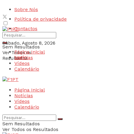
Sobre Nós
Política de privacidade
Contactos
Sábado, Agosto 8, 2026
Sem Resultados
Página Inicial
Ver Todos os
Login
Notícias
Resultados
Vídeos
Calendário
Página Inicial
Notícias
Vídeos
Calendário
Sem Resultados
Ver Todos os Resultados