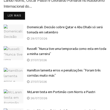
Lando Norris, Oscar Piastri e Leonardo Fornaroli no Autódromo
Internacional do...
DETAILS
LER MAIS
Domenicali: Decisão sobre Qatar e Abu Dhabi só será
tomada em setembro
29/07/2026
Russell: “Nunca tive uma temporada como esta em toda
a minha carreira”
27/07/2026
Hamilton lamenta erros e penalizações: “Foram três
corridas muito más”
27/07/2026
McLaren testa em Portimão com Norris e Piastri
26/07/2026