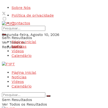
Sobre Nós
Política de privacidade
Contactos
Segunda-feira, Agosto 10, 2026
Sem Resultados
Página Inicial
Ver Todos os
Login
Notícias
Resultados
Vídeos
Calendário
Página Inicial
Notícias
Vídeos
Calendário
Sem Resultados
Ver Todos os Resultados