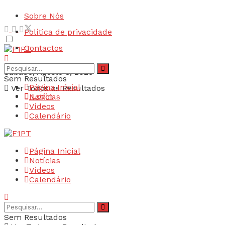
Sobre Nós
Política de privacidade
Contactos
Sábado, Agosto 8, 2026
Sem Resultados
Página Inicial
Ver Todos os Resultados
Login
Notícias
Vídeos
Calendário
Página Inicial
Notícias
Vídeos
Calendário
Sem Resultados