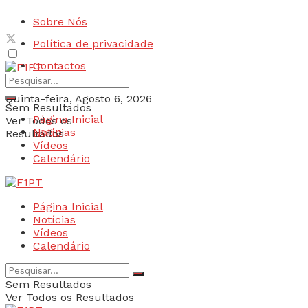
Sobre Nós
Política de privacidade
Contactos
Quinta-feira, Agosto 6, 2026
Sem Resultados
Página Inicial
Ver Todos os
Login
Notícias
Resultados
Vídeos
Calendário
Página Inicial
Notícias
Vídeos
Calendário
Sem Resultados
Ver Todos os Resultados