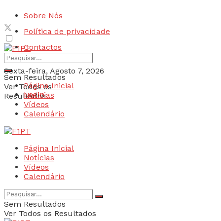
Sobre Nós
Política de privacidade
Contactos
Sexta-feira, Agosto 7, 2026
Sem Resultados
Página Inicial
Ver Todos os
Login
Notícias
Resultados
Vídeos
Calendário
Página Inicial
Notícias
Vídeos
Calendário
Sem Resultados
Ver Todos os Resultados