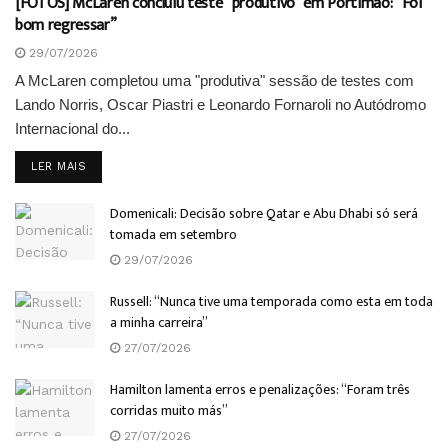
[FOTOS] McLaren concluiu teste “produtivo” em Portimão: “Foi
bom regressar”
29/07/2026
A McLaren completou uma "produtiva" sessão de testes com
Lando Norris, Oscar Piastri e Leonardo Fornaroli no Autódromo
Internacional do...
DETAILS
LER MAIS
Domenicali: Decisão sobre Qatar e Abu Dhabi só será
tomada em setembro
29/07/2026
Russell: “Nunca tive uma temporada como esta em toda
a minha carreira”
27/07/2026
Hamilton lamenta erros e penalizações: “Foram três
corridas muito más”
27/07/2026