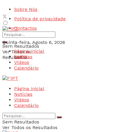
Sobre Nós
Política de privacidade
Contactos
Quinta-feira, Agosto 6, 2026
Sem Resultados
Página Inicial
Ver Todos os
Login
Notícias
Resultados
Vídeos
Calendário
Página Inicial
Notícias
Vídeos
Calendário
Sem Resultados
Ver Todos os Resultados