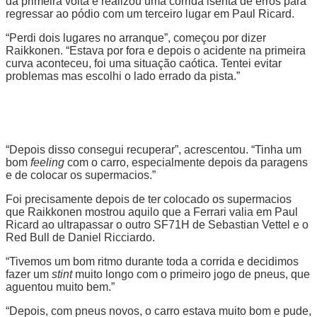
da primeira volta e realizou uma corrida isenta de erros para
regressar ao pódio com um terceiro lugar em Paul Ricard.
“Perdi dois lugares no arranque”, começou por dizer
Raikkonen. “Estava por fora e depois o acidente na primeira
curva aconteceu, foi uma situação caótica. Tentei evitar
problemas mas escolhi o lado errado da pista.”
“Depois disso consegui recuperar”, acrescentou. “Tinha um
bom
feeling
com o carro, especialmente depois da paragens
e de colocar os supermacios.”
Foi precisamente depois de ter colocado os supermacios
que Raikkonen mostrou aquilo que a Ferrari valia em Paul
Ricard ao ultrapassar o outro SF71H de Sebastian Vettel e o
Red Bull de Daniel Ricciardo.
“Tivemos um bom ritmo durante toda a corrida e decidimos
fazer um
stint
muito longo com o primeiro jogo de pneus, que
aguentou muito bem.”
“Depois, com pneus novos, o carro estava muito bom e pude,