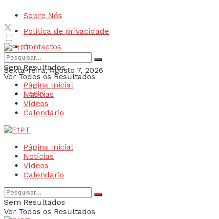
Sobre Nós
Política de privacidade
Contactos
Sem Resultados
Sexta-feira, Agosto 7, 2026
Ver Todos os Resultados
Página Inicial
Login
Notícias
Vídeos
Calendário
Página Inicial
Notícias
Vídeos
Calendário
Sem Resultados
Ver Todos os Resultados