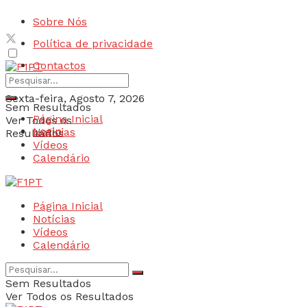
Sobre Nós
Política de privacidade
Contactos
Sexta-feira, Agosto 7, 2026
Sem Resultados
Página Inicial
Ver Todos os
Login
Notícias
Resultados
Vídeos
Calendário
Página Inicial
Notícias
Vídeos
Calendário
Sem Resultados
Ver Todos os Resultados