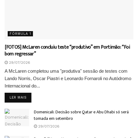
FÓRMULA 1
[FOTOS] McLaren concluiu teste “produtivo” em Portimão: “Foi
bom regressar”
29/07/2026
A McLaren completou uma "produtiva" sessão de testes com
Lando Norris, Oscar Piastri e Leonardo Fornaroli no Autódromo
Internacional do...
DETAILS
LER MAIS
Domenicali: Decisão sobre Qatar e Abu Dhabi só será
tomada em setembro
29/07/2026