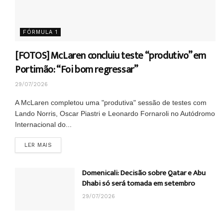
FÓRMULA 1
[FOTOS] McLaren concluiu teste “produtivo” em
Portimão: “Foi bom regressar”
29/07/2026
A McLaren completou uma "produtiva" sessão de testes com
Lando Norris, Oscar Piastri e Leonardo Fornaroli no Autódromo
Internacional do...
DETAILS
LER MAIS
Domenicali: Decisão sobre Qatar e Abu
Dhabi só será tomada em setembro
29/07/2026