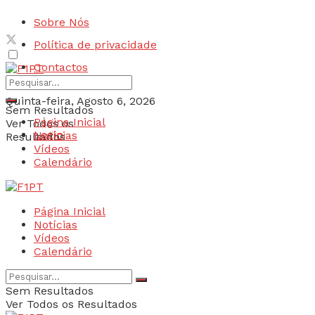
Sobre Nós
Política de privacidade
Contactos
Quinta-feira, Agosto 6, 2026
Sem Resultados
Página Inicial
Ver Todos os
Login
Notícias
Resultados
Vídeos
Calendário
Página Inicial
Notícias
Vídeos
Calendário
Sem Resultados
Ver Todos os Resultados