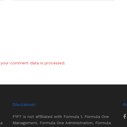
your comment data is processed.
Disclaimer
R
F1PT is not affiliated with Formula 1, Formula One
la
Management, Formula One Administration, Formula