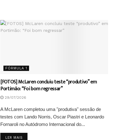
FÓRMULA 1
[FOTOS] McLaren concluiu teste “produtivo” em
Portimão: “Foi bom regressar”
29/07/2026
A McLaren completou uma "produtiva" sessão de
testes com Lando Norris, Oscar Piastri e Leonardo
Fornaroli no Autódromo Internacional do...
DETAILS
LER MAIS