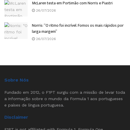
McLaren testa em Portimão com Norris e Piastri
26/07/2026
Norris: “O ritmo foi incrível. Fomos os mais rápidos por
larga margem”
26/07/2026
Sobre Nós
Fundado em 2012, o F1PT surgiu com a missão de levar toda
a informação sobre o mundo da Formula 1 aos portugueses
e países de língua portuguesa.
Disclaimer
F1PT is not affiliated with Formula 1, Formula One